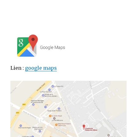
ffgdfgdfgdfgdfgsdfgsdfgsdfgsdfgdfgsdfg
gfdgdsfgsdfgdfgsdfgdfgdfgfgdsgdgdfg
fdgfdgdfgdfgdfgdsfgsdfgsdfgdsfgdsfg
dgdfgsdfgsdfgsdfgsdfgsdfgdfgdfgdsfgg
Lien :
google maps